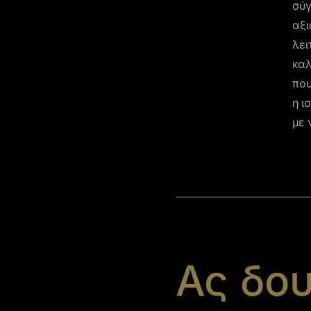
σύγ
αξι
λει
καλ
που
η ι
με 
Ας δου